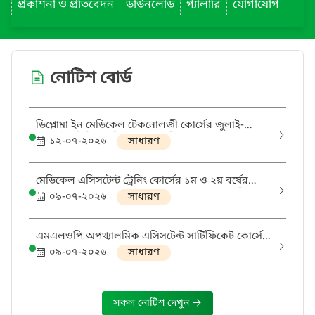
প্রকাশনা ও প্রতিবেদন
ডাউনলোড
গ্যালারি
যোগাযোগ
নোটিশ বোর্ড
ডিপ্লোমা ইন মেডিকেল টেকনোলজী কোর্সের জুলাই-
২০২৫ইং লিখিত পরীক্ষার সময়সূচী
১২-০৭-২০২৬
সাধারণ
মেডিকেল এসিসটেন্ট ট্রেনিং কোর্সের ১ম ও ২য় বর্ষের
(নতুন) এবং ১ম, ২য় ও ৩য় বর্ষ (পুরাতন) চূড়ান্ত পরীক্ষা
০৯-০৭-২০২৬
সাধারণ
জুন- ২০২৫ইং পরীক্ষার ফরম ও ফি প্রেরণের তারিখ প্রদত্ত
হইল
এমএলওপি অপথ্যালমিক এসিসটেন্ট সার্টিফিকেট কোর্সের
জুলাই- ২০২৬ইং এর চুড়ান্ত লিখিত পরীক্ষার ফরম ও ফি
০৯-০৭-২০২৬
সাধারণ
প্রেরণের তারিখ প্রদত্ত হইল
সকল নোটিশ দেখুন