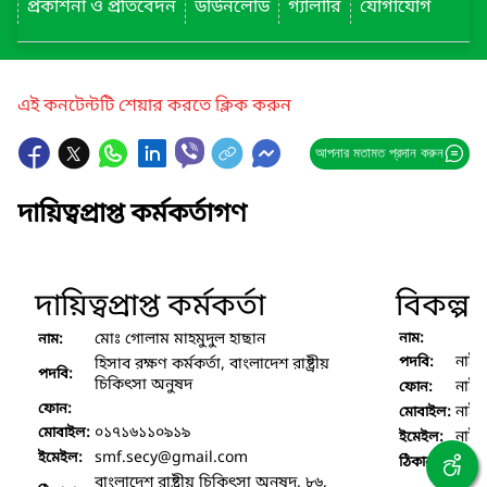
প্রকাশনা ও প্রতিবেদন
ডাউনলোড
গ্যালারি
যোগাযোগ
এই কনটেন্টটি শেয়ার করতে ক্লিক করুন
আপনার মতামত প্রদান করুন
দায়িত্বপ্রাপ্ত কর্মকর্তাগণ
দায়িত্বপ্রাপ্ত কর্মকর্তা
বিকল্প দা
মোঃ গোলাম মাহমুদুল হাছান
নাম:
নাম:
নাই
পদবি:
হিসাব রক্ষণ কর্মকর্তা, বাংলাদেশ রাষ্ট্রীয়
পদবি:
চিকিৎসা অনুষদ
নাই
ফোন:
ফোন:
নাই
মোবাইল:
০১৭১৬১১০৯১৯
মোবাইল:
নাই
ইমেইল:
smf.secy
@gmail.com
ইমেইল:
নাই
ঠিকানা :
বাংলাদেশ রাষ্ট্রীয় চিকিৎসা অনুষদ, ৮৬,