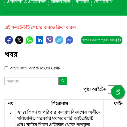
প্রকাশনা ও প্রতিবেদন
ডাউনলোড
গ্যালারি
যোগাযোগ
এই কনটেন্টটি শেয়ার করতে ক্লিক করুন
আপনার মতামত প্রদান করুন
খবর
এডভান্সড অপশনগুলো দেখান
পৃষ্ঠা আইটেম
নং
শিরোনাম
ফাইল
১
স্বাস্থ্য শিক্ষা ও পরিবার কল্যাণ বিভাগের অধীনে
পরিচালিত সরকারি/বেসরকারি আইএইচটি
এবং ম্যাটস শিক্ষা প্রতিষ্ঠান থেকে পাশকৃত